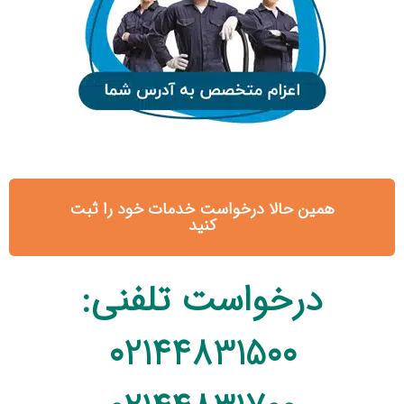
همین حالا درخواست خدمات خود را ثبت
کنید
درخواست تلفنی:
02144831500