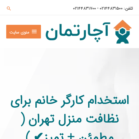
تلفن: 02144831500 - 02144831700
منوی سایت
استخدام کارگر خانم برای
نظافت منزل تهران (
مطمئن + تمیز✔ )