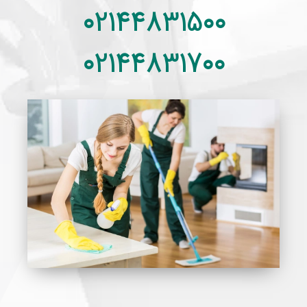
02144831500
02144831700