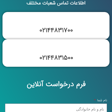
اطلاعات تماس شعبات مختلف
02144831700
02144831500
فرم درخواست آنلاین
نام شما