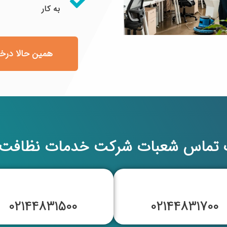
به کار
همین حالا درخ
ت تماس شعبات شرکت خدمات نظافت ا
02144831500
02144831700