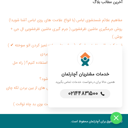
آخرین مطالب بلاگ
مفاهیم علائم شستشوی لباس (با انواع علامت های روی لباس آشنا شوید!)
روش جرمگیری ماشین ظرفشویی ( جرم گیری ماشین ظرفشویی ال جی +
بوش )
تمیز کردن اتو بخار + سرامیکی ( روش های ساده تميز كردن اتو سوخته ✔ )
تميز كردن شيشه پنجره با 10 روش فوق العاده کاربردی
برای از بین بردن بوی بد کفش از چه روش هایی استفاده کنیم؟ ( راه حل
سریع + کاربردی )
خدمات مشتریان آچارتمان
قیمت پرستار سالمند در منزل چگونه محاسبه می شود؟
همین حالا برای درخواست خدمات تماس بگیرید
لکه چای روی لباس را چگونه پاک کنیم؟ ( ✔ روش های از بین بردن لکه چای
02144831500
روی لباس )
روش های رفع بوی بد توالت ایرانی + فرنگی ( علت بوی بد چاه توالت )
تمامی حقوق برای آچارتمان محفوظ است.