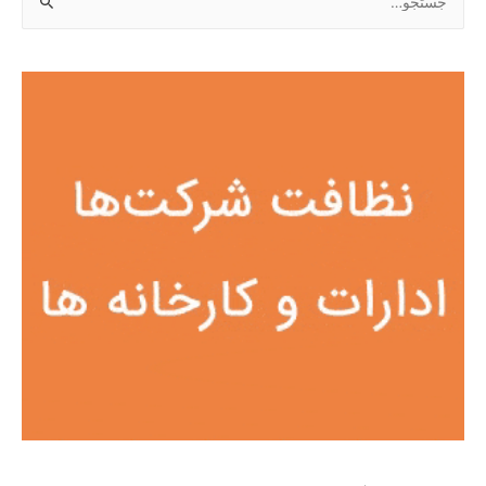
س
ت
ج
و
ب
ر
ا
ی
: