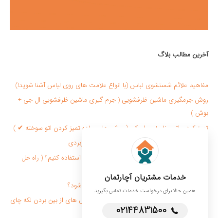
آخرین مطالب بلاگ
مفاهیم علائم شستشوی لباس (با انواع علامت های روی لباس آشنا شوید!)
روش جرمگیری ماشین ظرفشویی ( جرم گیری ماشین ظرفشویی ال جی +
بوش )
تمیز کردن اتو بخار + سرامیکی ( روش های ساده تميز كردن اتو سوخته ✔ )
تميز كردن شيشه پنجره با 10 روش فوق العاده کاربردی
برای از بین بردن بوی بد کفش از چه روش هایی استفاده کنیم؟ ( راه حل
سریع + کاربردی )
خدمات مشتریان آچارتمان
قیمت پرستار سالمند در منزل چگونه محاسبه می شود؟
همین حالا برای درخواست خدمات تماس بگیرید
لکه چای روی لباس را چگونه پاک کنیم؟ ( ✔ روش های از بین بردن لکه چای
02144831500
روی لباس )