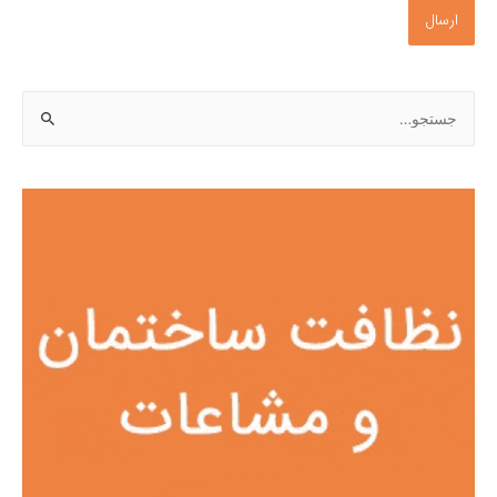
ج
س
ت
ج
و
ب
ر
ا
ی
: