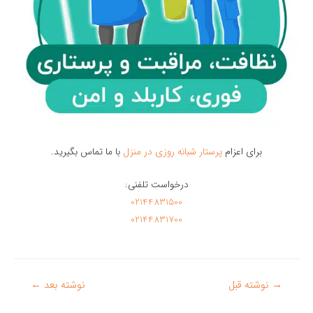
برای اعزام
پرستار شبانه روزی در منزل
با ما تماس بگیرید.
درخواست تلفنی:
02144831500
02144831700
راهبری
→
نوشته قبل
نوشته بعد
←
نوشته