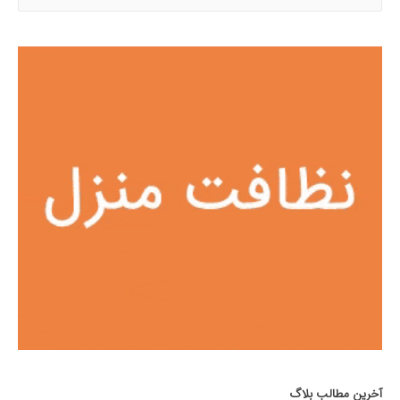
س
ت
ج
و
ب
ر
ا
ی
:
آخرین مطالب بلاگ