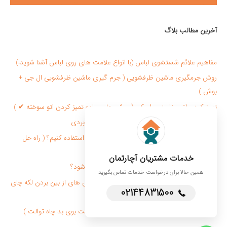
آخرین مطالب بلاگ
مفاهیم علائم شستشوی لباس (با انواع علامت های روی لباس آشنا شوید!)
روش جرمگیری ماشین ظرفشویی ( جرم گیری ماشین ظرفشویی ال جی +
بوش )
تمیز کردن اتو بخار + سرامیکی ( روش های ساده تميز كردن اتو سوخته ✔ )
تميز كردن شيشه پنجره با 10 روش فوق العاده کاربردی
برای از بین بردن بوی بد کفش از چه روش هایی استفاده کنیم؟ ( راه حل
سریع + کاربردی )
خدمات مشتریان آچارتمان
قیمت پرستار سالمند در منزل چگونه محاسبه می شود؟
همین حالا برای درخواست خدمات تماس بگیرید
لکه چای روی لباس را چگونه پاک کنیم؟ ( ✔ روش های از بین بردن لکه چای
02144831500
روی لباس )
روش های رفع بوی بد توالت ایرانی + فرنگی ( علت بوی بد چاه توالت )