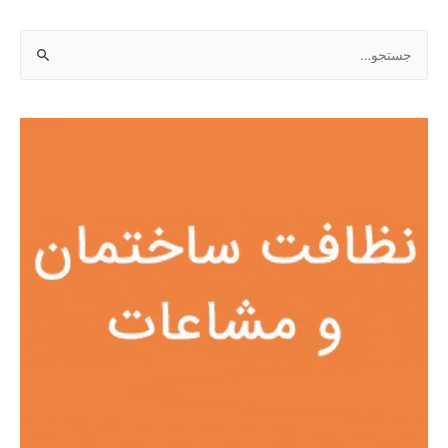
ج
س
ت
ج
و
ب
ر
ا
ی
: