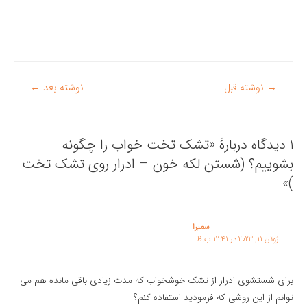
راهبری
→
نوشته قبل
نوشته بعد
←
نوشته
1 دیدگاه دربارهٔ «تشک تخت خواب را چگونه
بشوییم؟ (شستن لکه خون – ادرار روی تشک تخت
)»
سمیرا
ژوئن 11, 2023 در 12:41 ب.ظ
برای شستشوی ادرار از تشک خوشخواب که مدت زیادی باقی مانده هم می
توانم از این روشی که فرمودید استفاده کنم؟